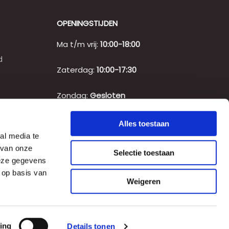
OPENINGSTIJDEN
Ma t/m vrij:
10:00-18:00
d
Zaterdag:
10:00-17:30
Zondag:
Gesloten
Feestdagen:
Gesloten
Alles toestaan
al media te
 van onze
Selectie toestaan
deze gegevens
 op basis van
Weigeren
ing
Details tonen