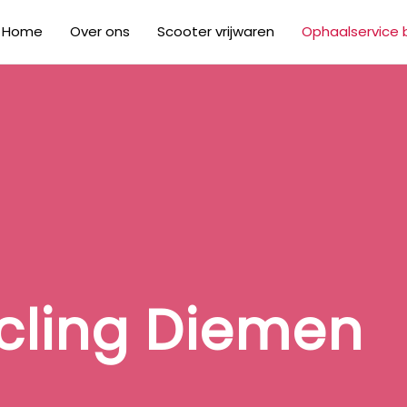
Home
Over ons
Scooter vrijwaren
Ophaalservice bi
cling Diemen