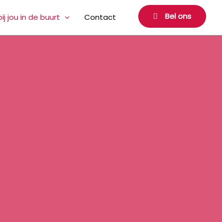
Bel ons
j jou in de buurt
Contact