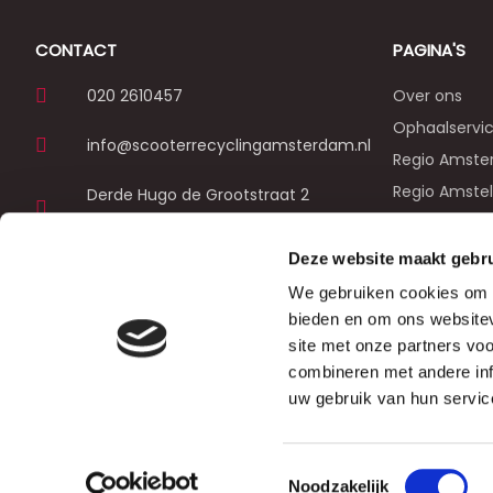
CONTACT
PAGINA'S
020 2610457
Over ons
Ophaalservi
info@scooterrecyclingamsterdam.nl
Regio Amst
Regio Amste
Derde Hugo de Grootstraat 2
1052LL, Amsterdam
Regio Dieme
Regio Haarl
Deze website maakt gebru
Regio Zaan
We gebruiken cookies om c
Contact
bieden en om ons websitev
site met onze partners vo
combineren met andere inf
Cookieverklaring
uw gebruik van hun servic
Toestemmingsselectie
Noodzakelijk