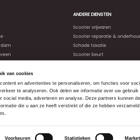
ANDERE DIENSTEN
Scooter vrijwaren
ce
Scooter reparatie & onderhou
erdam
Schade taxatie
lveen
Scooter beurt
n
Scooter verhuur
em
ik van cookies
dam
ontent en advertenties te personaliseren, om functies voor soci
erkeer te analyseren. Ook delen we informatie over uw gebruik
or social media, adverteren en analyse. Deze partners kunnen 
ormatie die u aan ze heeft verstrekt of die ze hebben verzameld
es.
Voorkeuren
Statistieken
Market