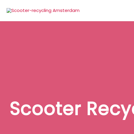
Ga
naar
de
inhoud
Scooter Recy